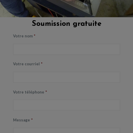
Soumission gratuite
Votre nom
*
Soumission gratuite
Votre nom
*
Votre courriel
*
Votre courriel
*
Votre téléphone
*
Votre téléphone
*
Message
*