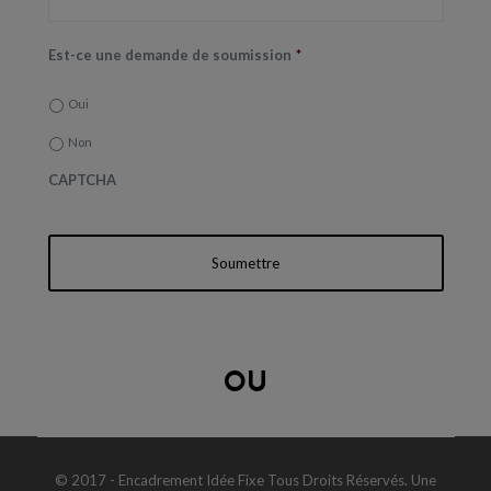
Message
*
Est-ce une demande de soumission
*
Oui
Est-ce une demande de soumission
*
Non
Oui
CAPTCHA
Non
CAPTCHA
OU
© 2017 - Encadrement Idée Fixe Tous Droits Réservés. Une