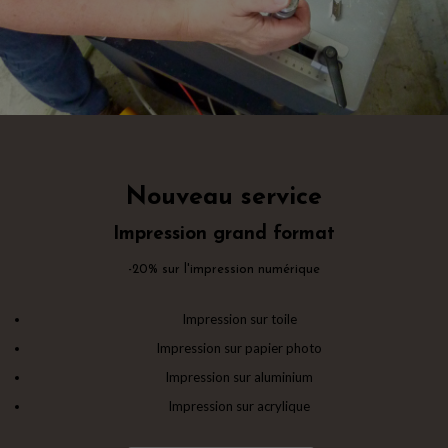
Nouveau service
Nouveau service
Impression grand format
Impression grand format
-20% sur l'impression numérique
-20% sur l'impression numérique
Impression sur toile
Impression sur toile
Impression sur papier photo
Impression sur papier photo
Impression sur aluminium
Impression sur aluminium
Impression sur acrylique
Impression sur acrylique