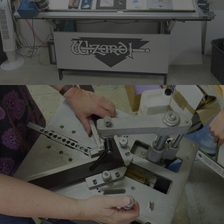
UNE GAMME D'OUTILS
PERFORMANTS POUR UN
TRAVAIL SUPÉRIEUR
Notre atelier est équipé des dernières machines-outils
assurant ainsi la rapidité d'exécution sans réduire la
qualité de notre travail.
Pour en savoir plus