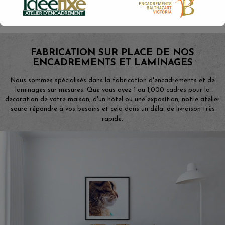
Fichier pour aussi peu que 6$ ...
FABRICATION SUR PLACE DE NOS
ENCADREMENTS ET LAMINAGES
Nous sommes spécialisés dans la fabrication d'encadrements et de
laminages sur mesures. Que vous ayez 1 ou 1,000 cadres pour la
décoration de votre maison, d'un hôtel ou une exposition, notre atelier
saura répondre à vos besoins et cela dans un délai de livraison très
rapide.