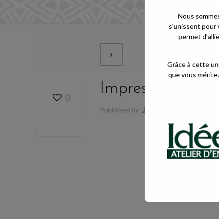
Nous sommes 
s’unissent pour 
permet d’alli
Grâce à cette uni
que vous méritez
Impression 1
0
Published by
Agence Rubik
at
M